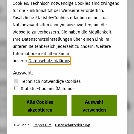
Cookies. Technisch notwendige Cookies sind zwingend
bi
für die Funktionalität der Webseite erforderlich.
Zusätzliche Statistik-Cookies erlauben es uns, das
w-berlin.de
Nutzungsverhalten anonym auszuwerten, um die
Webseite zu verbessern. Sie haben die Möglichkeit,
Ihre Datenschutzeinstellungen über einen Link im
 Baar
unteren Seitenbereich jederzeit zu ändern. Weitere
9-3524
Informationen erhalten Sie in
r@HTW-Berlin.de
unserer
Datenschutzerklärung
.
hnik, Datenbanken
Auswahl:
Technisch notwendige Cookies
 Bartelt
Statistik-Cookies (Matomo)
9-3735
telt@HTW-Berlin.de
Alle Cookies
Auswahl
uerbare Energien, Laser-
akzeptieren
verwenden
ie, Mikroskopie
HTW Berlin -
Impressum
-
Datenschutzerklärung
rcin Brzozowski