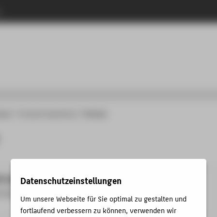
n
u
änge
Computer Engineering
Personen
in Agha
Datenschutzeinstellungen
-berlin.de
Um unsere Webseite für Sie optimal zu gestalten und
fortlaufend verbessern zu können, verwenden wir